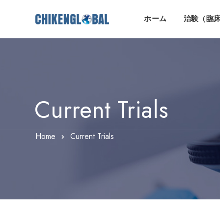
ホーム
治験（臨
Current Trials
Home
Current Trials