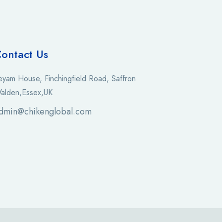
ontact Us
eyam House, Finchingfield Road, Saffron
alden,Essex,UK
dmin@chikenglobal.com