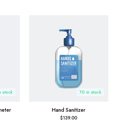
n stock
70 in stock
meter
Hand Sanitizer
$
139.00