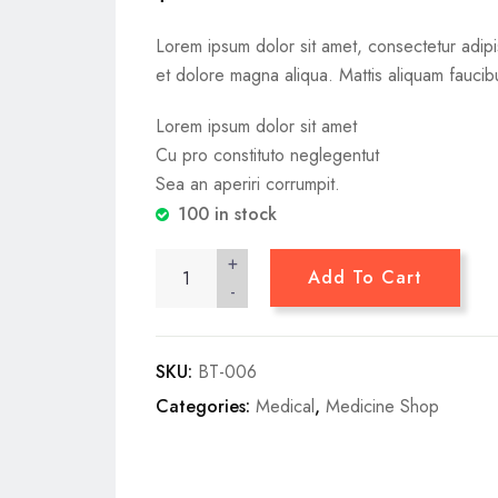
Lorem ipsum dolor sit amet, consectetur adipi
et dolore magna aliqua. Mattis aliquam fauci
Lorem ipsum dolor sit amet
Cu pro constituto neglegentut
Sea an aperiri corrumpit.
100 in stock
+
Add To Cart
-
SKU:
BT-006
Categories:
Medical
,
Medicine Shop