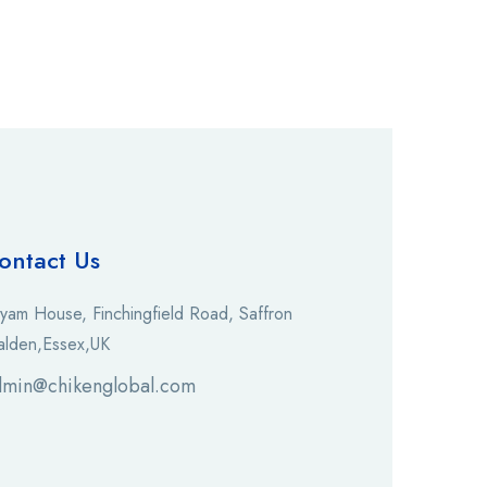
ontact Us
yam House, Finchingfield Road, Saffron
lden,Essex,UK
dmin@chikenglobal.com