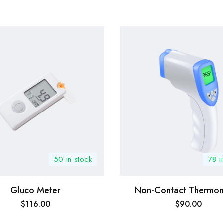
50 in stock
78 i
Gluco Meter
Non-Contact Thermo
$
116.00
$
90.00