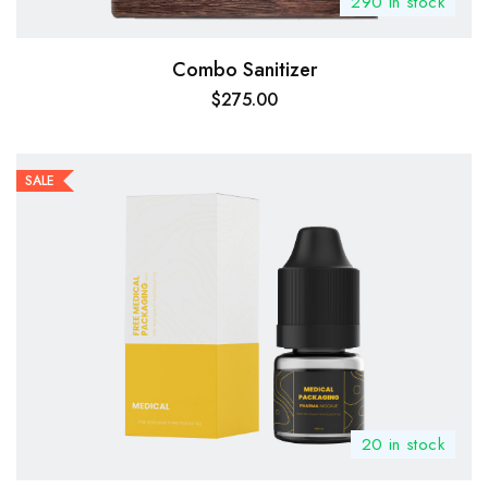
290 in stock
Combo Sanitizer
$
275.00
SALE
20 in stock