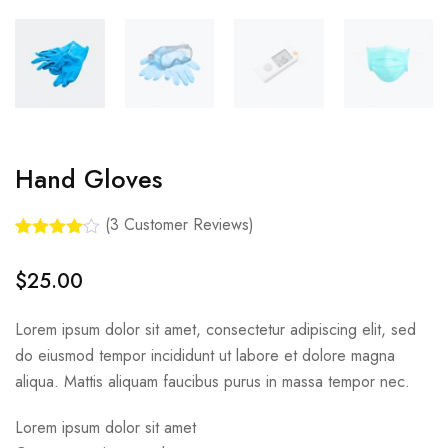
Hand Gloves
(
3
Customer Reviews)
Rated
3
4.00
out
$
25.00
of 5
based
on
Lorem ipsum dolor sit amet, consectetur adipiscing elit, sed
customer
ratings
do eiusmod tempor incididunt ut labore et dolore magna
aliqua. Mattis aliquam faucibus purus in massa tempor nec.
Lorem ipsum dolor sit amet